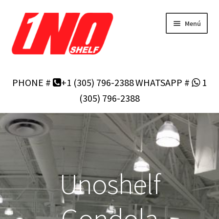
Ir
Ir
Menú
a
al
la
contenido
navegación
Inicio
PHONE #
+1 (305) 796-2388
WHATSAPP #
1
Carrito
(305) 796-2388
Comprar por Categorias
Contactenos
Unoshelf
Gondola herramienta de configurador ©
Inicio
Gondola